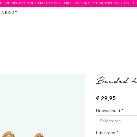
CIEVE 10% OFF YOUR FIRST ORDER | FREE SHIPPING ON ORDERS OVER €99 | 4,
A B O U T
Beaded h
Prijs
€ 29,95
Hoeveelheid
*
Selecteren
Edelsteen
*