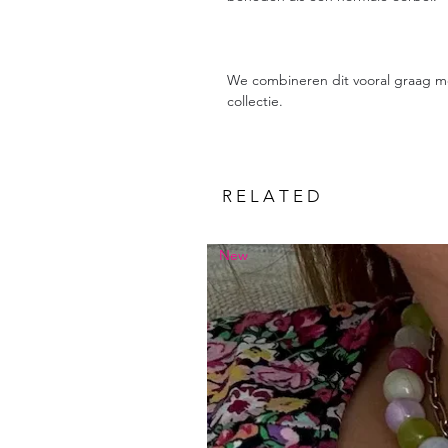
We combineren dit vooral graag m
collectie.
R E L A T E D
New