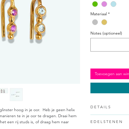
Materiaal
*
Notes (optioneel)
Toevoegen aan wi
D E T A I L S
linster hoog in je oor. Heb je geen helix
manieren te in je oor te dragen. Draai hem
Alle ontwerpen zijn un
het een rij studs is, of draag hem naar
E D E L S T E N E N
hierdoor lopen ze allem
oorbel en kies een bede