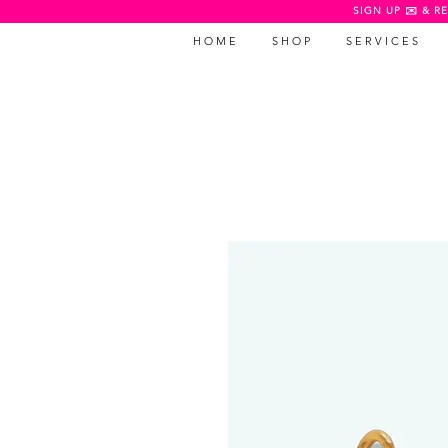
SIGN UP ✉️ & RE
H O M E
S H O P
S E R V I C E S