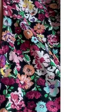
igen. Let op: goudprijzen verschillen
oed hebben op de prijs.
p? Stuur ons een bericht. Het duurt
lle gouden en aangepaste ontwerpen