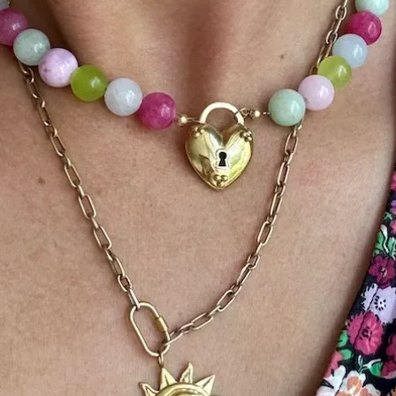
goud permanent beschad
per maand, dit kan invl
Wil je een eigen ontwer
minstens 3 dagen om a
te produceren.