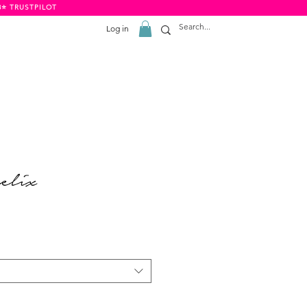
8⭐️ TRUSTPILOT
Log in
elix