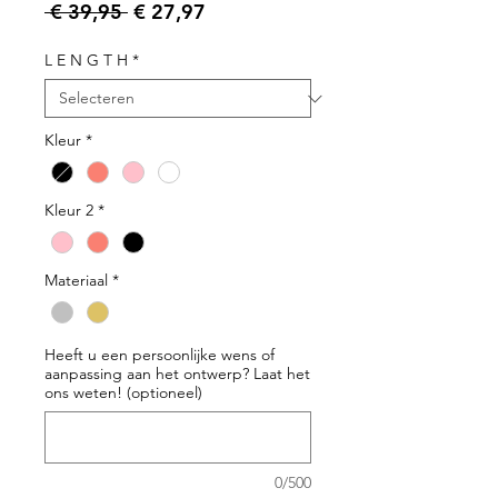
Normale prijs
Verkoopprijs
 € 39,95 
€ 27,97
L E N G T H
*
Kleur
*
Kleur 2
*
Materiaal
*
Heeft u een persoonlijke wens of
aanpassing aan het ontwerp? Laat het
ons weten! (optioneel)
0/500