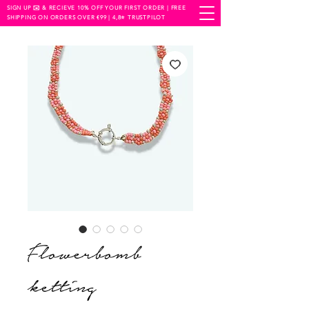
SIGN UP ✉️ & RECIEVE 10% OFF YOUR FIRST ORDER | FREE
SHIPPING ON ORDERS OVER €99 | 4,8⭐️ TRUSTPILOT
Flowerbomb
ketting