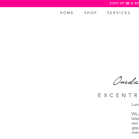
SIGN UP ✉️ & RE
H O M E
S H O P
S E R V I C E S
Omdat
EXCENTR
Luna
Wij 
late
een
gep
met 