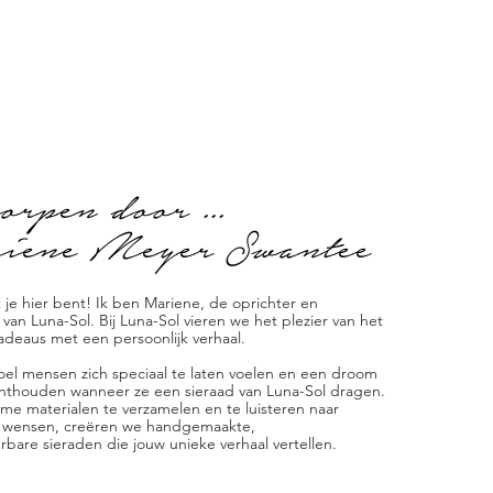
orpen door ...
iene Meyer Swantee
 je hier bent! Ik ben Mariene, de oprichter en
van Luna-Sol. Bij Luna-Sol vieren we het plezier van het
adeaus met een persoonlijk verhaal.
doel mensen zich speciaal te laten voelen en een droom
 onthouden wanneer ze een sieraad van Luna-Sol dragen.
me materialen te verzamelen en te luisteren naar
e wensen, creëren we handgemaakte,
rbare sieraden die jouw unieke verhaal vertellen.