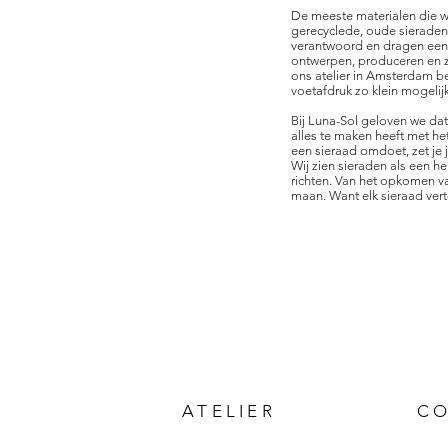
De meeste materialen die w
gerecyclede, oude sieraden.
verantwoord en dragen een 
ontwerpen, produceren en ze
ons atelier in Amsterdam b
voetafdruk zo klein mogeli
Bij Luna-Sol geloven we da
alles te maken heeft met het
een sieraad omdoet, zet je 
Wij zien sieraden als een h
richten. Van het opkomen v
maan. Want elk sieraad verte
ATELIER
C