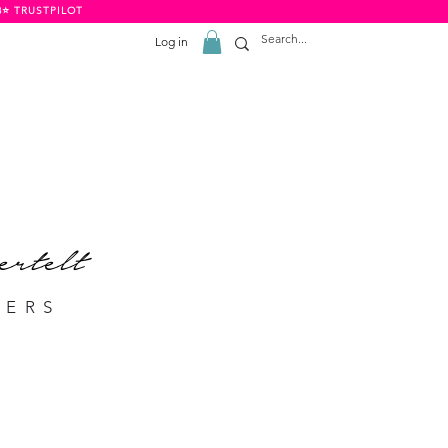
8⭐️ TRUSTPILOT
Log in
rtelt
LERS