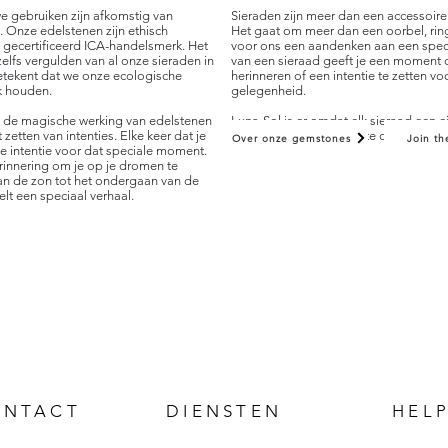
e gebruiken zijn afkomstig van
Sieraden zijn meer dan een accessoire 
 Onze edelstenen zijn ethisch
Het gaat om meer dan een oorbel, ring 
gecertificeerd ICA-handelsmerk. Het
voor ons een aandenken aan een spe
lfs vergulden van al onze sieraden in
van een sieraad geeft je een moment
etekent dat we onze ecologische
herinneren of een intentie te zetten vo
jk houden.
gelegenheid.
t de magische werking van edelstenen
Luna-Sol is er omdat elk sieraad een ei
 zetten van intenties. Elke keer dat je
Wat is jouw verhaal om te dragen?
Over onze gemstones
Join th
je intentie voor dat speciale moment.
erinnering om je op je dromen te
an de zon tot het ondergaan van de
lt een speciaal verhaal.
ONTACT
DIENSTEN
HEL