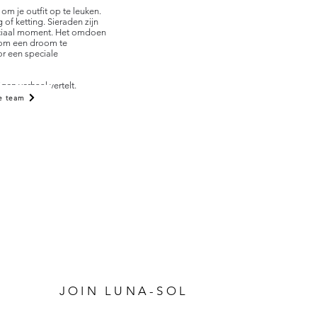
om je outfit op te leuken.
of ketting. Sieraden zijn
ciaal moment. Het omdoen
 om een droom te
or een speciale
gen verhaal vertelt.
e team
P
JOIN LUNA-SOL