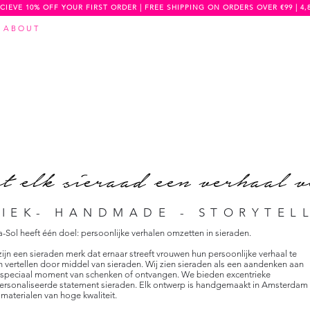
CIEVE 10% OFF YOUR FIRST ORDER | FREE SHIPPING ON ORDERS OVER €99 | 4,
A B O U T
 elk sieraad een verhaal ve
IEK- HANDMADE - STORYTEL
-Sol heeft één doel: persoonlijke verhalen omzetten in sieraden.
zijn een sieraden merk dat ernaar streeft vrouwen hun persoonlijke verhaal te
n vertellen door middel van sieraden. Wij zien sieraden als een aandenken aan
 speciaal moment van schenken of ontvangen. We bieden excentrieke
ersonaliseerde statement sieraden. Elk ontwerp is handgemaakt in Amsterdam
materialen van hoge kwaliteit.