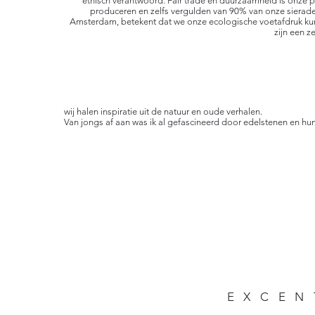
ethisch verantwoord. Fair trade en duurzaamheid is onze pr
produceren en zelfs vergulden van 90% van onze sieraden 
Amsterdam, betekent dat we onze ecologische voetafdruk ku
zijn een 
wij halen inspiratie uit de natuur en oude verhalen.
Van jongs af aan was ik al gefascineerd door edelstenen en hun
EXCEN