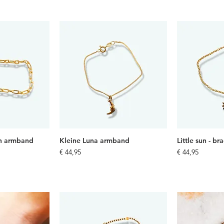
on armband
Kleine Luna armband
Little sun - br
Prijs
Prijs
€ 44,95
€ 44,95