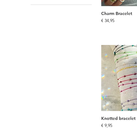
€ 9
€ 70
Charm Bracelet
Prijs
€ 34,95
Knotted bracelet
Prijs
€ 9,95