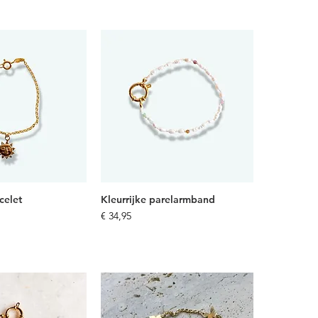
acelet
Kleurrijke parelarmband
Prijs
€ 34,95