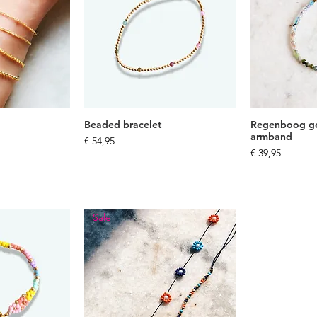
Beaded bracelet
Regenboog ge
armband
js
Prijs
€ 54,95
Prijs
€ 39,95
Sale