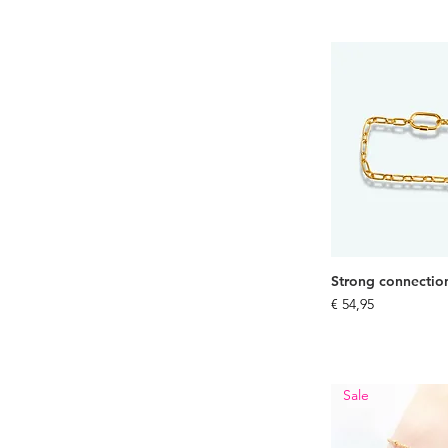
Strong connecti
Prijs
€ 54,95
Sale