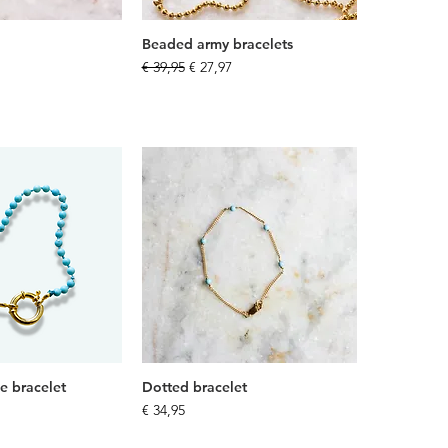
Beaded army bracelets
Normale prijs
Verkoopprijs
€ 39,95
€ 27,97
e bracelet
Dotted bracelet
Prijs
€ 34,95