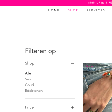
SIGN UP ✉️ & RE
H O M E
S H O P
S E R V I C E S
Filteren op
Shop
New
Alle
Sale
Goud
Edelstenen
Price