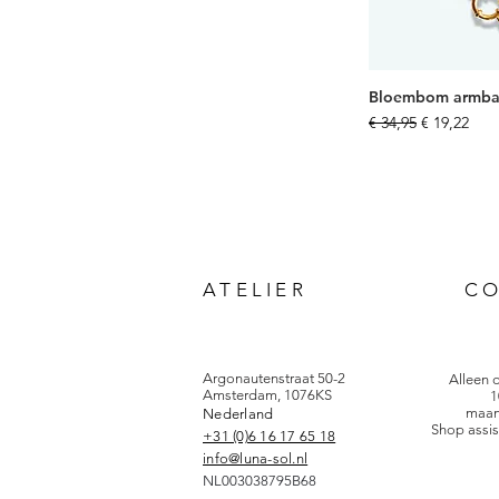
Bloembom armb
Normale prijs
Verkooppri
€ 34,95
€ 19,22
ATELIER
C
Argonautenstraat 50-2
Alleen 
Amsterdam, 1076KS
1
maan
Nederland
Shop assis
+31 (0)6 16 17 65 18
info@luna-sol.nl
NL003038795B68