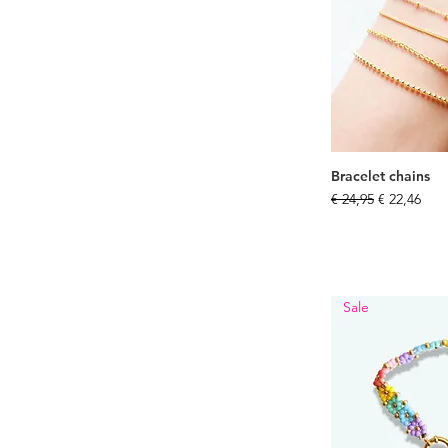
Bracelet chains
Normale prijs
Verkooppri
€ 24,95
€ 22,46
Sale