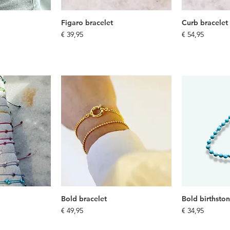
Figaro bracelet
Curb bracelet
Prijs
Prijs
€ 39,95
€ 54,95
Bold bracelet
Bold birthston
Prijs
Prijs
€ 49,95
€ 34,95