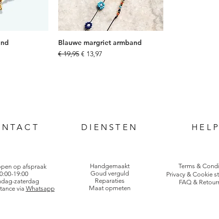
and
Blauwe margriet armband
js
Normale prijs
Verkoopprijs
€ 19,95
€ 13,97
ONTACT
DIENSTEN
HEL
Handgemaakt
Terms & Condi
open op afspraak
Goud verguld
0:00-19:00
Privacy & Cookie s
Reparaties
dag-zaterdag
FAQ & Retour
Maat opmeten
tance via
Whatsapp