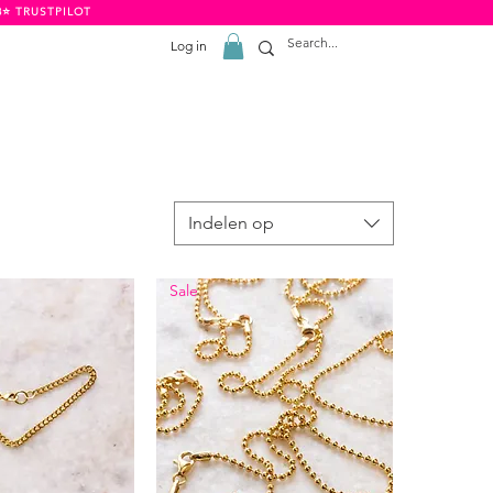
8⭐️ TRUSTPILOT
Log in
Indelen op
Sale