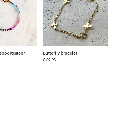
boortesteen
Butterfly bracelet
Prijs
€ 69,95