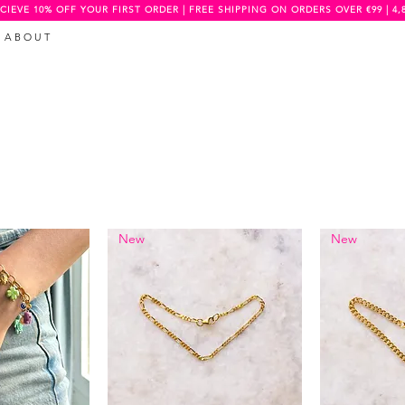
CIEVE 10% OFF YOUR FIRST ORDER | FREE SHIPPING ON ORDERS OVER €99 | 4,
A B O U T
New
New