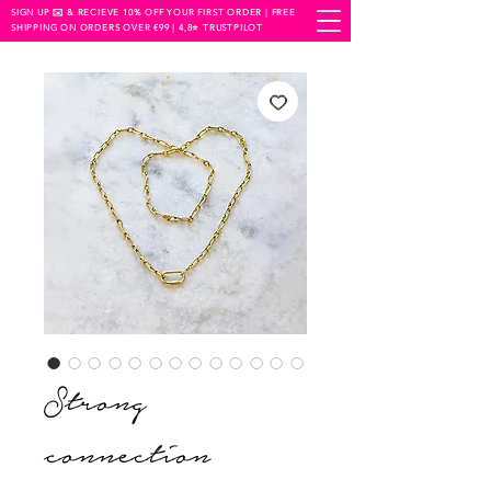
SIGN UP ✉️ & RECIEVE 10% OFF YOUR FIRST ORDER | FREE
SHIPPING ON ORDERS OVER €99 | 4,8⭐️ TRUSTPILOT
Strong
connection