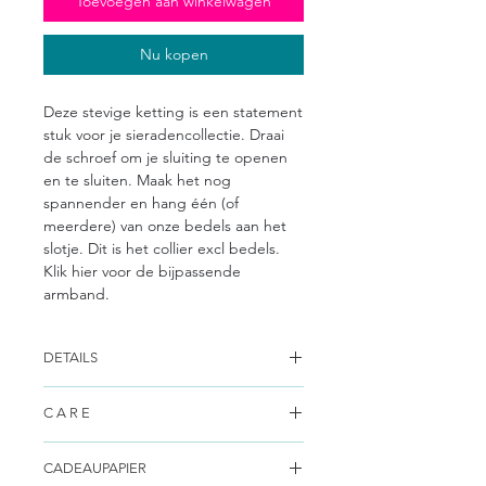
Toevoegen aan winkelwagen
Nu kopen
Deze stevige ketting is een statement
stuk voor je sieradencollectie. Draai
de schroef om je sluiting te openen
en te sluiten. Maak het nog
spannender en hang één (of
meerdere) van onze bedels aan het
slotje. Dit is het collier excl bedels.
Klik hier voor de bijpassende
armband.
DETAILS
Alle ontwerpen zijn uniek en handgemaakt
C A R E
door Mariene, hierdoor lopen ze allemaal
iets uit in vorm. Elk stuk is uniek omdat
Zilver
elke steen zijn eigen kleurstructuur
CADEAUPAPIER
Uw zilveren sieraden kunnen tijdens
heeft. Op zoek naar een mannelijke