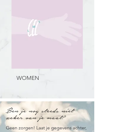
WOMEN
Ben je nog steeds niet
zeker van je maat?
Geen zorgen! Laat je gegevens achter,