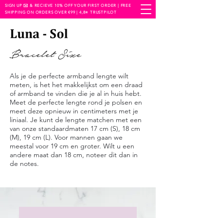
SIGN UP ✉️ & RECIEVE 10% OFF YOUR FIRST ORDER | FREE
SHIPPING ON ORDERS OVER €99 | 4,8⭐️ TRUSTPILOT
Bracelet Size
Als je de perfecte armband lengte wilt
meten, is het het makkelijkst om een draad
of armband te vinden die je al in huis hebt.
Meet de perfecte lengte rond je polsen en
meet deze opnieuw in centimeters met je
liniaal. Je kunt de lengte matchen met een
van onze standaardmaten 17 cm (S), 18 cm
(M), 19 cm (L). Voor mannen gaan we
meestal voor 19 cm en groter. Wilt u een
andere maat dan 18 cm, noteer dit dan in
de notes.