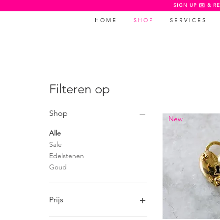
SIGN UP ✉️ & RE
H O M E
S H O P
S E R V I C E S
Filteren op
Shop
New
Alle
Sale
Edelstenen
Goud
Prijs