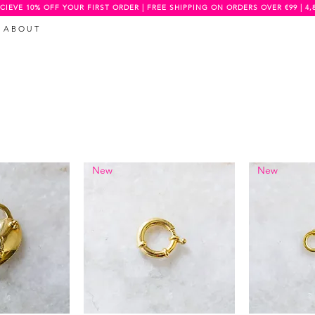
CIEVE 10% OFF YOUR FIRST ORDER | FREE SHIPPING ON ORDERS OVER €99 | 4,
A B O U T
New
New