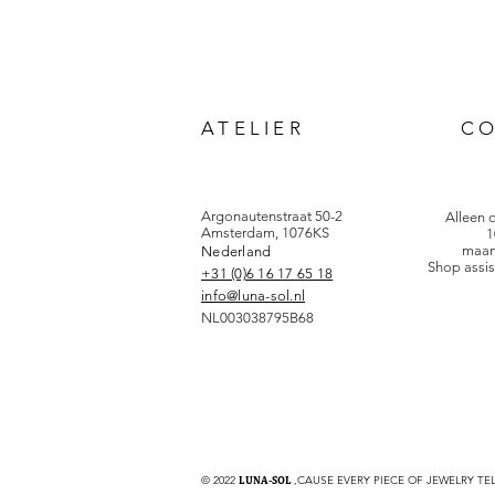
ATELIER
C
Argonautenstraat 50-2
Alleen 
Amsterdam, 1076KS
1
maan
Nederland
Shop assis
+31 (0)6 16 17 65 18
info@luna-sol.nl
NL003038795B68
© 2022
LUNA-SOL
,CAUSE EVERY PIECE OF JEWELRY TE