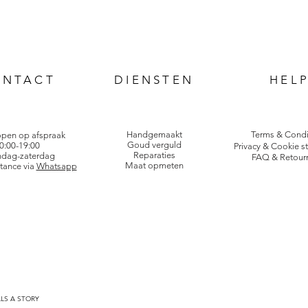
ONTACT
DIENSTEN
HEL
Handgemaakt
Terms & Condi
open op afspraak
Goud verguld
0:00-19:00
Privacy & Cookie s
Reparaties
dag-zaterdag
FAQ & Retour
Maat opmeten
tance via
Whatsapp
LLS A STORY