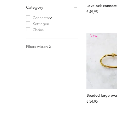
€ 24
€ 90
Lovelock connect
Category
Prijs
€ 49,95
Connector
Kettingen
Chains
New
Filters wissen
X
Beaded large ova
Prijs
€ 34,95