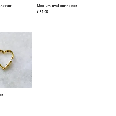
nnector
Medium oval connector
Prijs
€ 34,95
or