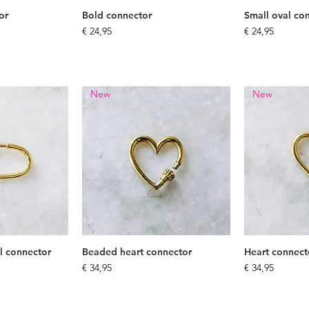
or
Bold connector
Small oval co
Prijs
Prijs
€ 24,95
€ 24,95
New
New
l connector
Beaded heart connector
Heart connect
Prijs
Prijs
€ 34,95
€ 34,95