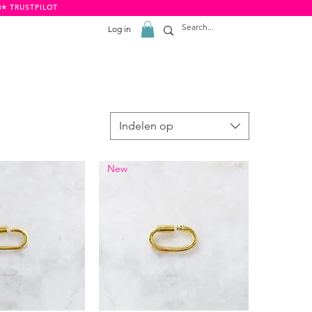
8⭐️ TRUSTPILOT
Log in
Indelen op
New