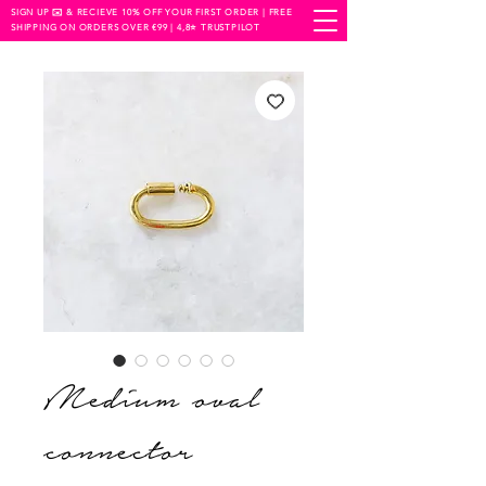
SIGN UP ✉️ & RECIEVE 10% OFF YOUR FIRST ORDER | FREE
SHIPPING ON ORDERS OVER €99 | 4,8⭐️ TRUSTPILOT
Medium oval
connector