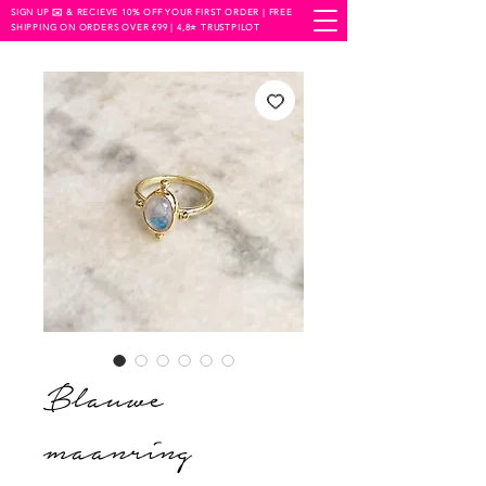
SIGN UP ✉️ & RECIEVE 10% OFF YOUR FIRST ORDER | FREE
SHIPPING ON ORDERS OVER €99 | 4,8⭐️ TRUSTPILOT
Blauwe
maanring