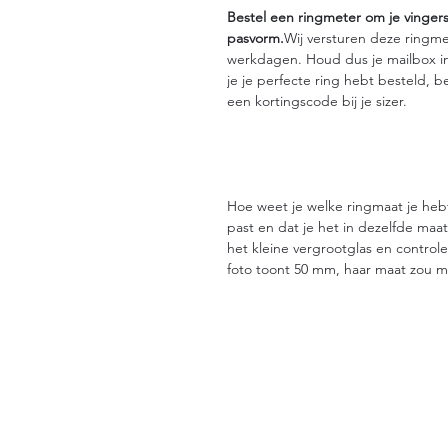
Bestel een ringmeter om je vinger
pasvorm.
Wij versturen deze ringm
werkdagen. Houd dus je mailbox i
je je perfecte ring hebt besteld, 
een kortingscode bij je sizer.
Hoe weet je welke ringmaat je hebt
past en dat je het in dezelfde maa
het kleine vergrootglas en control
foto toont 50 mm, haar maat zou ma