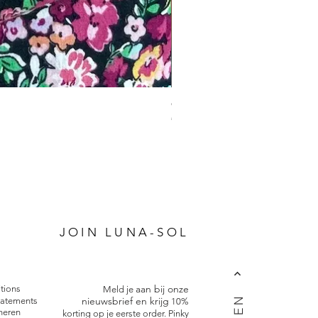
Charm Bracelet
Prijs
€ 34,95
P
JOIN LUNA-SOL
aan bij onze
tions
Meld je
nieuwsbrief en krijg
tatements
10%
neren
korting op je eerste order. Pinky