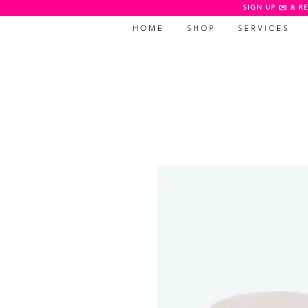
SIGN UP ✉️ & RE
H O M E
S H O P
S E R V I C E S