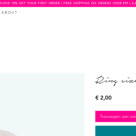
CIEVE 10% OFF YOUR FIRST ORDER | FREE SHIPPING ON ORDERS OVER €99 | 4,
A B O U T
Ring siz
Prijs
€ 2,00
Toevoegen aan wi