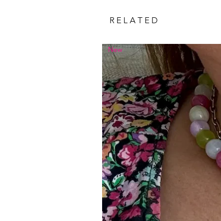
R E L A T E D
New