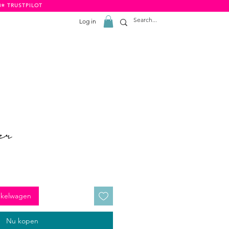
8⭐️ TRUSTPILOT
Log in
er
nkelwagen
Nu kopen