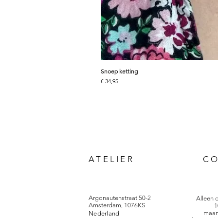
Snoep ketting
Prijs
€ 34,95
ATELIER
C
Argonautenstraat 50-2
Alleen 
Amsterdam, 1076KS
1
maan
Nederland