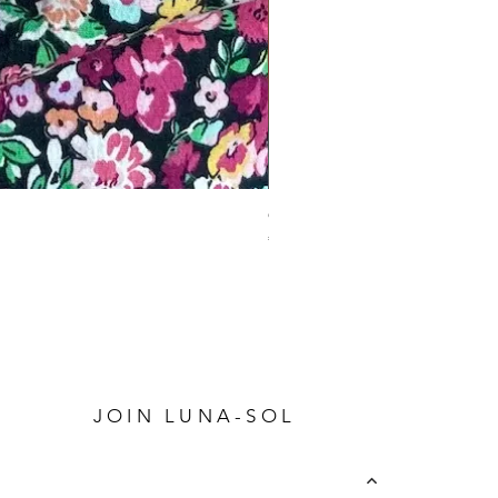
Charm Bracelet
Prijs
€ 34,95
P
JOIN LUNA-SOL