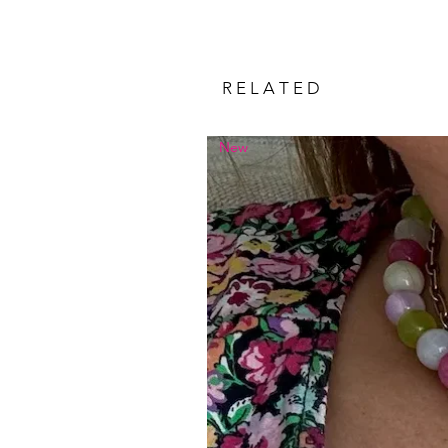
R E L A T E D
New