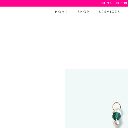
SIGN UP ✉️ & RE
H O M E
S H O P
S E R V I C E S