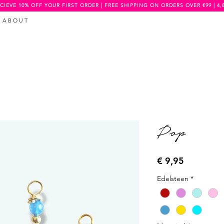
CIEVE 10% OFF YOUR FIRST ORDER | FREE SHIPPING ON ORDERS OVER €99 | 4,
A B O U T
Pop
Prijs
€ 9,95
Edelsteen
*