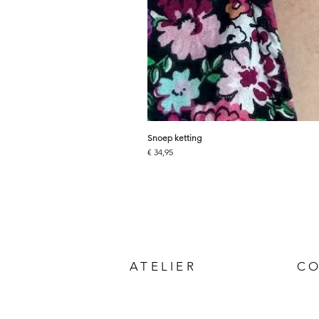
Snoep ketting
Prijs
€ 34,95
ATELIER
C