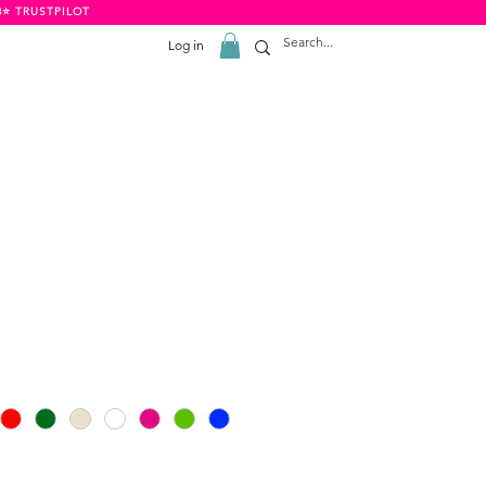
8⭐️ TRUSTPILOT
Log in