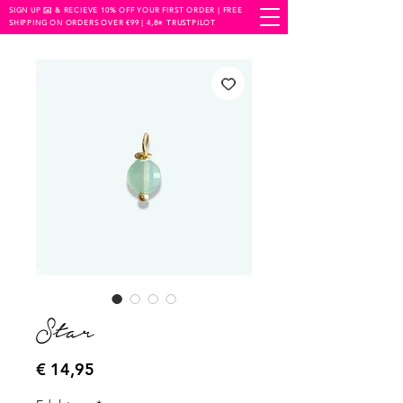
SIGN UP ✉️ & RECIEVE 10% OFF YOUR FIRST ORDER | FREE
SHIPPING ON ORDERS OVER €99 | 4,8⭐️ TRUSTPILOT
Star
Prijs
€ 14,95