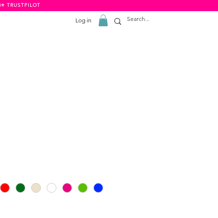
8⭐️ TRUSTPILOT
Log in