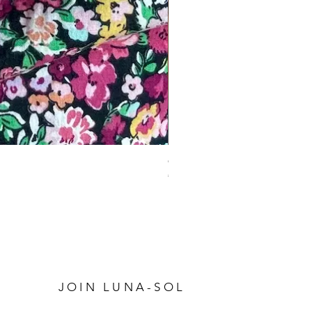
Charm Bracelet
Prijs
€ 34,95
P
JOIN LUNA-SOL