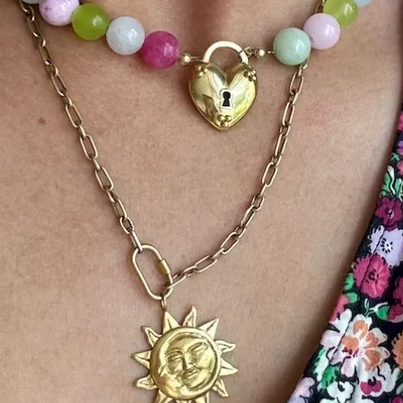
minstens 3 dagen om a
te produceren.