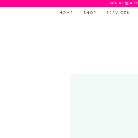
SIGN UP ✉️ & RE
H O M E
S H O P
S E R V I C E S