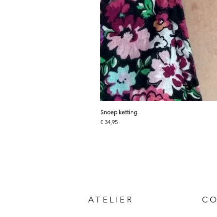
Snoep ketting
Prijs
€ 34,95
ATELIER
C