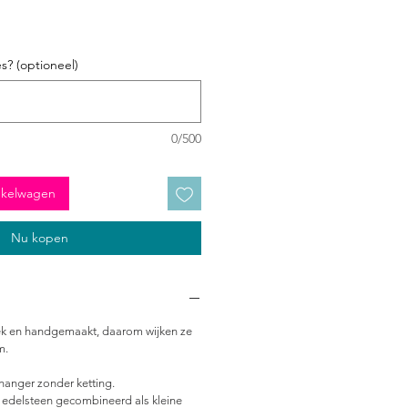
s? (optioneel)
0/500
nkelwagen
Nu kopen
iek en handgemaakt, daarom wijken ze
m.
 hanger zonder ketting.
 edelsteen gecombineerd als kleine