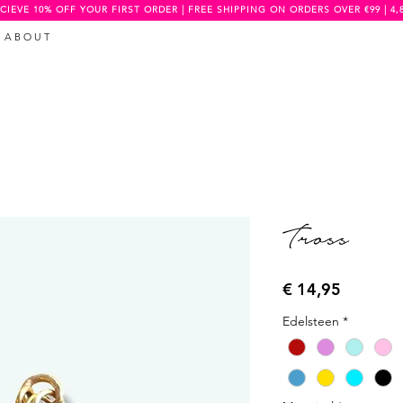
CIEVE 10% OFF YOUR FIRST ORDER | FREE SHIPPING ON ORDERS OVER €99 | 4,
A B O U T
Tross
Prijs
€ 14,95
Edelsteen
*