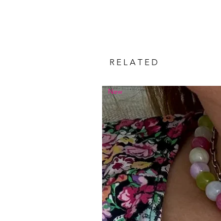
R E L A T E D
New