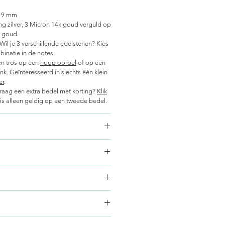
 9 mm
ling zilver, 3 Micron 14k goud verguld op
k goud.
Wil je 3 verschillende edelstenen? Kies
mbinatie in de notes.
een tros op een
hoop oorbel
of op een
ink. Geïnteresseerd in slechts één klein
er
.
graag een extra bedel met korting?
Klik
g is alleen geldig op een tweede bedel.
j geloven dat de magische werking
 maken heeft met het stellen van
je je sieraad omdoet zet je een intentie
aal is voor jou om te dragen?
nnen donkerder worden tijdens het
veren sieraden oxideren op natuurlijke
fde en bescherming
htigheid. Je kunt de sieraden
nerlijke Vrede
nnen donkerder worden tijdens het
lverpoetsdoekje, dit verwijdert de
almness
veren sieraden oxideren op natuurlijke
eraden weer glanzend. Als je de
ove
 verpakt in een zakje of doosje, met
htigheid. Je kunt de sieraden