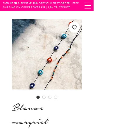
SIGN UP ✉️ & RECIEVE 10% OFF YOUR FIRST ORDER | FREE
SHIPPING ON ORDERS OVER €99 | 4,8⭐️ TRUSTPILOT
Blauwe
margriet