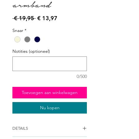
armband
Normale prijs
Verkoopprijs
 € 19,95 
€ 13,97
Snaar
*
Notities (optioneel)
0/500
Toevoegen aan winkelwagen
Nu kopen
DETAILS