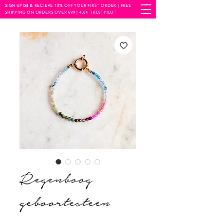
SIGN UP ✉️ & RECIEVE 10% OFF YOUR FIRST ORDER | FREE
SHIPPING ON ORDERS OVER €99 | 4,8⭐️ TRUSTPILOT
Regenboog
geboortesteen