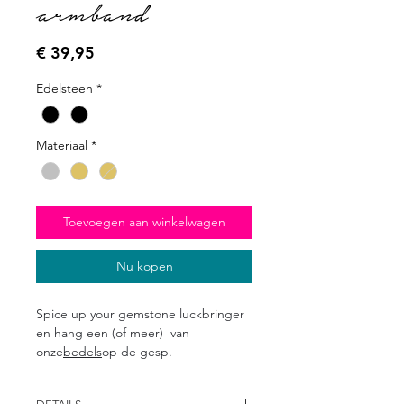
armband
Prijs
€ 39,95
Edelsteen
*
Materiaal
*
Toevoegen aan winkelwagen
Nu kopen
Spice up your gemstone luckbringer
en hang een (of meer) van
onze
bedels
op de gesp.