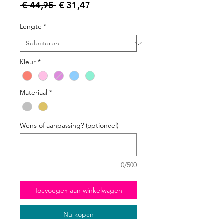
Normale prijs
Verkoopprijs
 € 44,95 
€ 31,47
Lengte
*
Kleur
*
Materiaal
*
Wens of aanpassing? (optioneel)
0/500
Toevoegen aan winkelwagen
Nu kopen