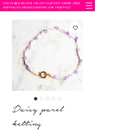
SIGN UP ✉️ & RECIEVE 10% OFF YOUR FIRST ORDER | FREE
SHIPPING ON ORDERS OVER €99 | 4,8⭐️ TRUSTPILOT
Daisy parel
ketting