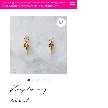
SIGN UP ✉️ & RECIEVE 10% OFF YOUR FIRST ORDER | FREE
SHIPPING ON ORDERS OVER €99 | 4,8⭐️ TRUSTPILOT
Key to my
heart