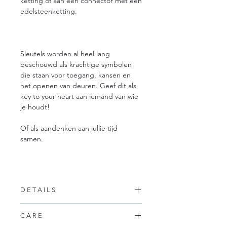
ketting of aan een connector met een
edelsteenketting.
Sleutels worden al heel lang
beschouwd als krachtige symbolen
die staan voor toegang, kansen en
het openen van deuren. Geef dit als
key to your heart aan iemand van wie
je houdt!
Of als aandenken aan jullie tijd
samen.
D E T A I L S
Alle ontwerpen zijn uniek en handgemaakt
C A R E
door Mariene, daarom wijken ze allemaal