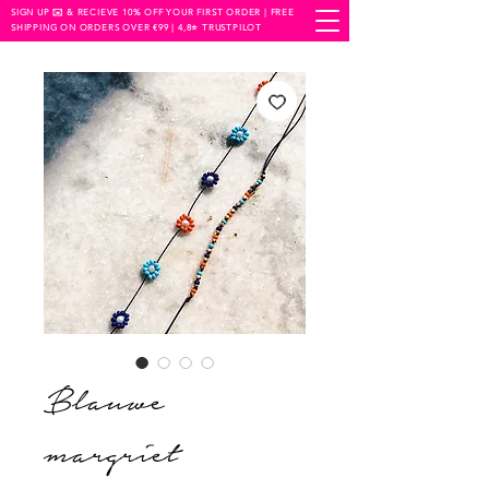
SIGN UP ✉️ & RECIEVE 10% OFF YOUR FIRST ORDER | FREE
SHIPPING ON ORDERS OVER €99 | 4,8⭐️ TRUSTPILOT
Blauwe
margriet