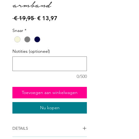
armband
Normale prijs
Verkoopprijs
 € 19,95 
€ 13,97
Snaar
*
Notities (optioneel)
0/500
Toevoegen aan winkelwagen
Nu kopen
DETAILS