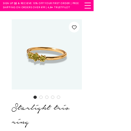
SIGN UP ✉️ & RECIEVE 10% OFF YOUR FIRST ORDER | FREE
SHIPPING ON ORDERS OVER €99 | 4,8⭐️ TRUSTPILOT
Starlight trio
ring