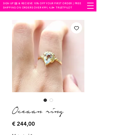
SIGN UP ✉️ & RECIEVE 10% OFF YOUR FIRST ORDER | FREE
SHIPPING ON ORDERS OVER €99 | 4,8⭐️ TRUSTPILOT
Oceaan ring
Prijs
€ 244,00