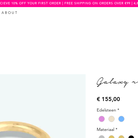
CIEVE 10% OFF YOUR FIRST ORDER | FREE SHIPPING ON ORDERS OVER €99 | 4,
A B O U T
Galaxy r
Prijs
€ 155,00
Edelsteen
*
Materiaal
*