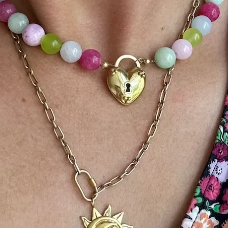
goud permanent beschad
per maand, dit kan invl
Wil je een eigen ontwer
minstens 3 dagen om a
te produceren.