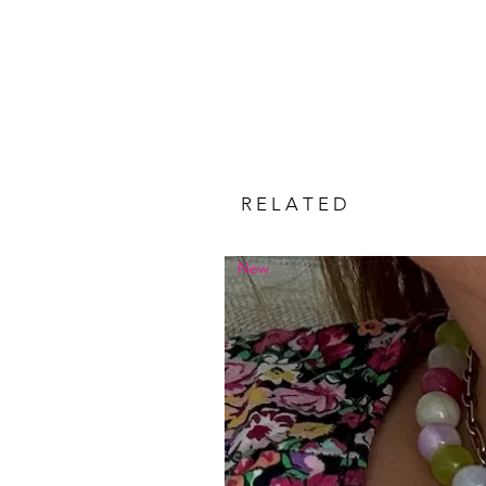
R E L A T E D
New