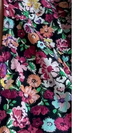
igen. Let op: goudprijzen verschillen
oed hebben op de prijs.
p? Stuur ons een bericht. Het duurt
lle gouden en aangepaste ontwerpen