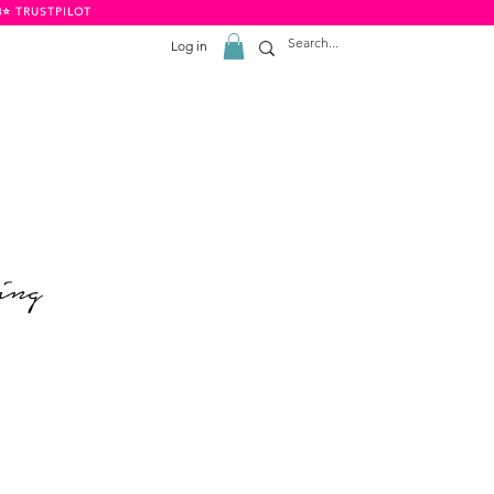
8⭐️ TRUSTPILOT
Log in
ing