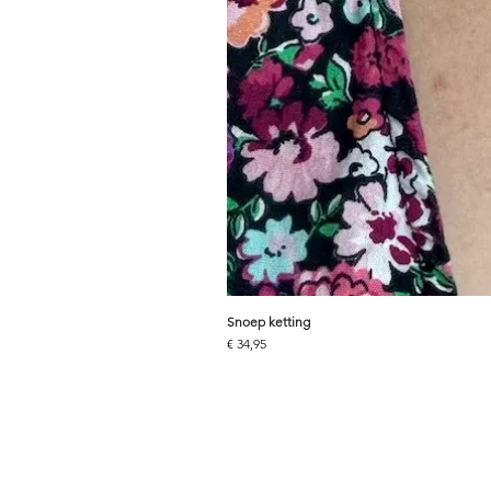
Snoep ketting
Prijs
€ 34,95