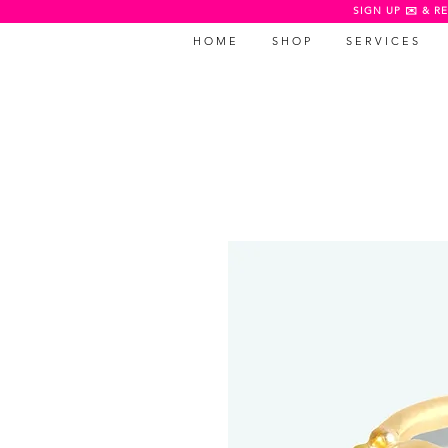
SIGN UP ✉️ & RE
H O M E
S H O P
S E R V I C E S