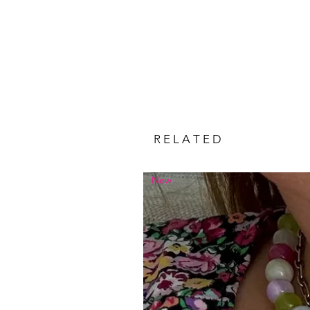
R E L A T E D
New