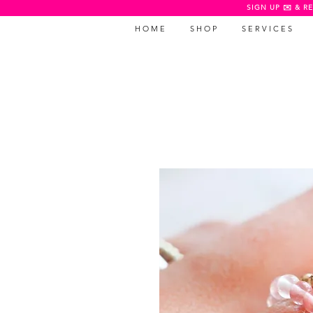
SIGN UP ✉️ & RE
H O M E
S H O P
S E R V I C E S