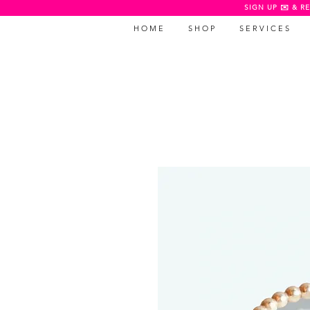
SIGN UP ✉️ & RE
H O M E
S H O P
S E R V I C E S