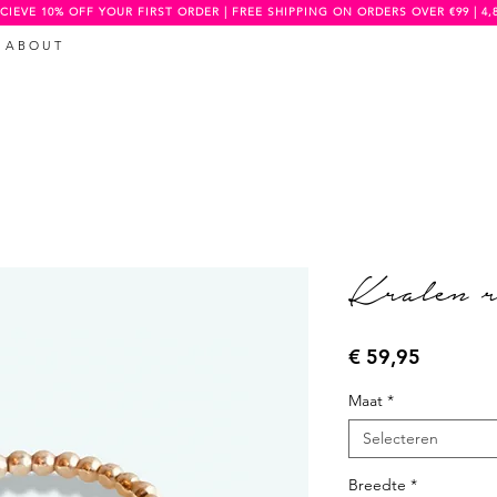
CIEVE 10% OFF YOUR FIRST ORDER | FREE SHIPPING ON ORDERS OVER €99 | 4,
A B O U T
Kralen r
Prijs
€ 59,95
Maat
*
Selecteren
Breedte
*