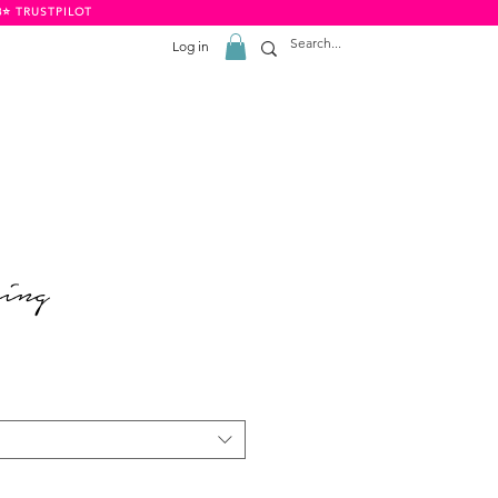
8⭐️ TRUSTPILOT
Log in
ing