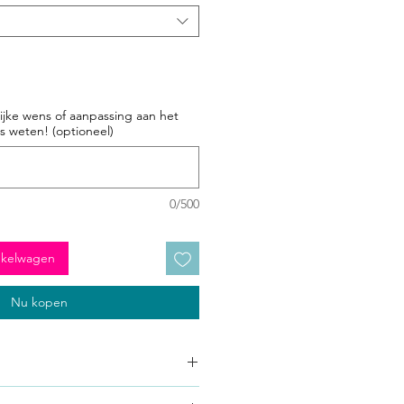
ijke wens of aanpassing aan het
s weten! (optioneel)
0/500
nkelwagen
Nu kopen
iek en handgemaakt door Mariene,