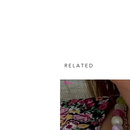
R E L A T E D
New