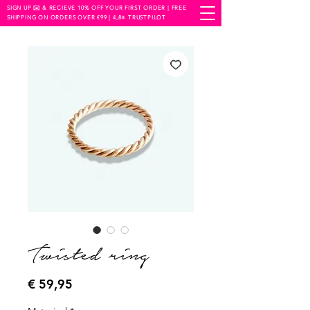
SIGN UP ✉️ & RECIEVE 10% OFF YOUR FIRST ORDER | FREE
SHIPPING ON ORDERS OVER €99 | 4,8⭐️ TRUSTPILOT
Twisted ring
Prijs
€ 59,95