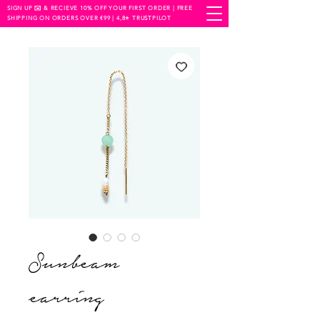
SIGN UP ✉️ & RECIEVE 10% OFF YOUR FIRST ORDER | FREE
SHIPPING ON ORDERS OVER €99 | 4,8⭐️ TRUSTPILOT
Sunbeam
earring