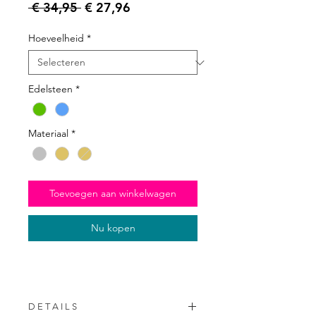
Normale prijs
Verkoopprijs
 € 34,95 
€ 27,96
Hoeveelheid
*
Edelsteen
*
Materiaal
*
Toevoegen aan winkelwagen
Nu kopen
D E T A I L S