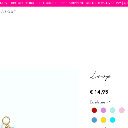
CIEVE 10% OFF YOUR FIRST ORDER | FREE SHIPPING ON ORDERS OVER €99 | 4,
A B O U T
Loop
Prijs
€ 14,95
Edelsteen
*