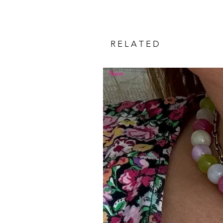
R E L A T E D
New