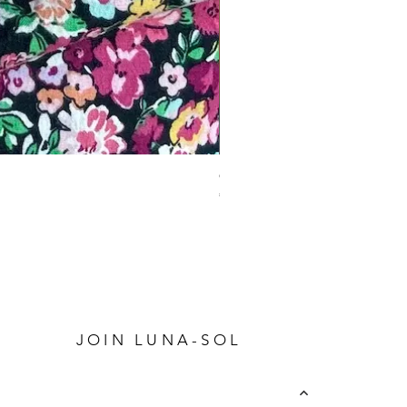
Charm Bracelet
Prijs
€ 34,95
P
JOIN LUNA-SOL