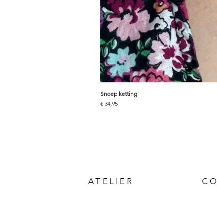
Snoep ketting
Prijs
€ 34,95
ATELIER
C