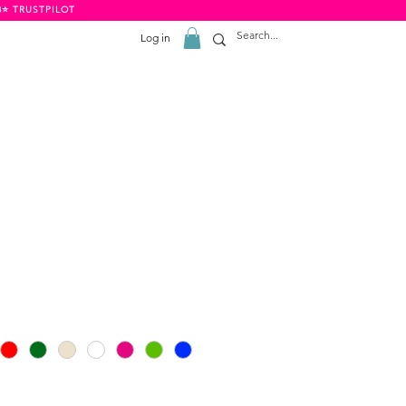
8⭐️ TRUSTPILOT
Log in