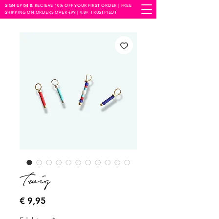
SIGN UP ✉️ & RECIEVE 10% OFF YOUR FIRST ORDER | FREE
SHIPPING ON ORDERS OVER €99 | 4,8⭐️ TRUSTPILOT
Twig
Prijs
€ 9,95