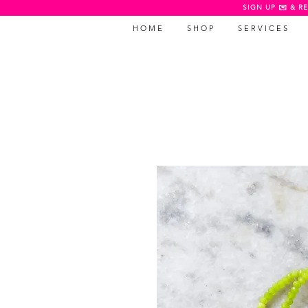
SIGN UP ✉️ & RE
H O M E
S H O P
S E R V I C E S