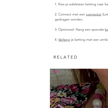
1. Kies je edelsteen ketting naar k
2. Connect met een
connector
(Let
gedragen worden.
3. Optioneel: Hang een speciale
b
4.
Verleng
je ketting met een armb
R E L A T E D
New