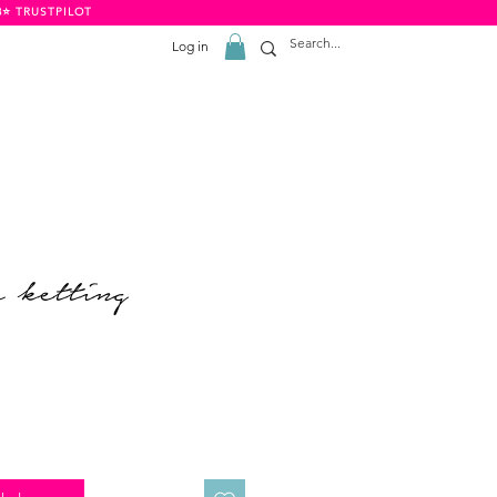
8⭐️ TRUSTPILOT
Log in
 ketting