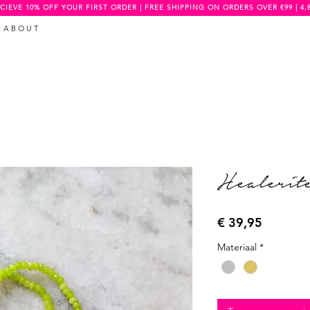
CIEVE 10% OFF YOUR FIRST ORDER | FREE SHIPPING ON ORDERS OVER €99 | 4,
A B O U T
Healerite
Prijs
€ 39,95
Materiaal
*