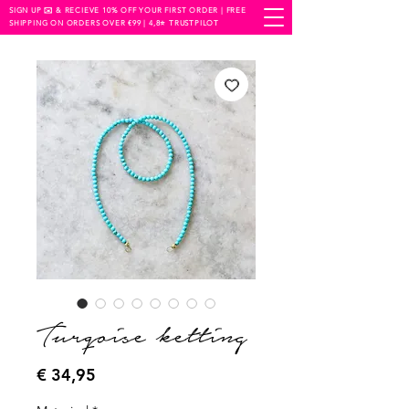
SIGN UP ✉️ & RECIEVE 10% OFF YOUR FIRST ORDER | FREE
SHIPPING ON ORDERS OVER €99 | 4,8⭐️ TRUSTPILOT
Turqoise ketting
Prijs
€ 34,95