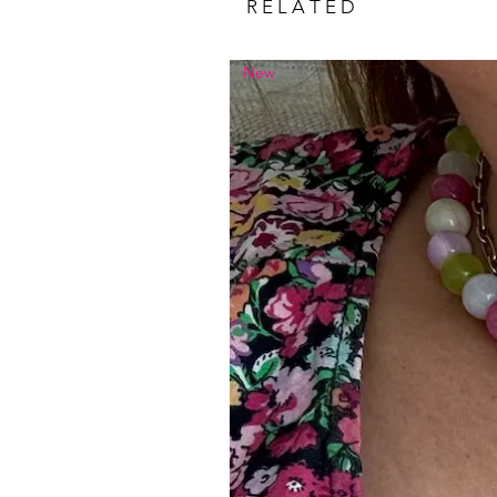
R E L A T E D
New