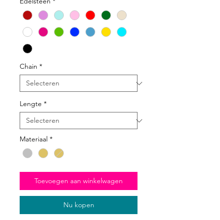
Edelsteen
*
Chain
*
Lengte
*
Materiaal
*
Toevoegen aan winkelwagen
Nu kopen