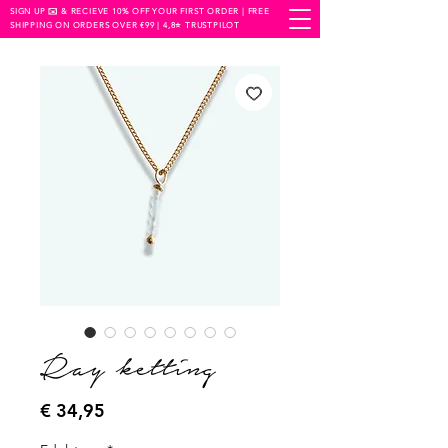
SIGN UP ✉️ & RECIEVE 10% OFF YOUR FIRST ORDER | FREE
SHIPPING ON ORDERS OVER €99 | 4,8⭐️ TRUSTPILOT
Ray ketting
Prijs
€ 34,95