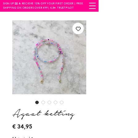
SIGN UP ✉️ & RECIEVE 10% OFF YOUR FIRST ORDER | FREE
SHIPPING ON ORDERS OVER €99 | 4,8⭐️ TRUSTPILOT
Agaat ketting
Prijs
€ 34,95