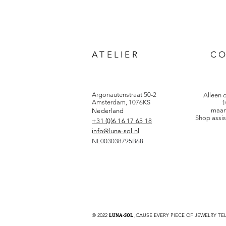
ATELIER
C
Argonautenstraat 50-2
Alleen 
Amsterdam, 1076KS
1
maan
Nederland
Shop assis
+31 (0)6 16 17 65 18
info@luna-sol.nl
NL003038795B68
© 2022
LUNA-SOL
,CAUSE EVERY PIECE OF JEWELRY TE