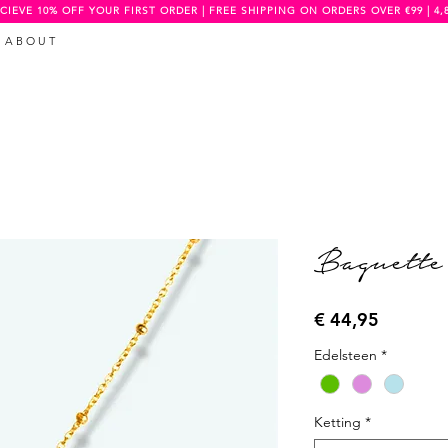
CIEVE 10% OFF YOUR FIRST ORDER | FREE SHIPPING ON ORDERS OVER €99 | 4,
A B O U T
Baguette
Prijs
€ 44,95
Edelsteen
*
Ketting
*