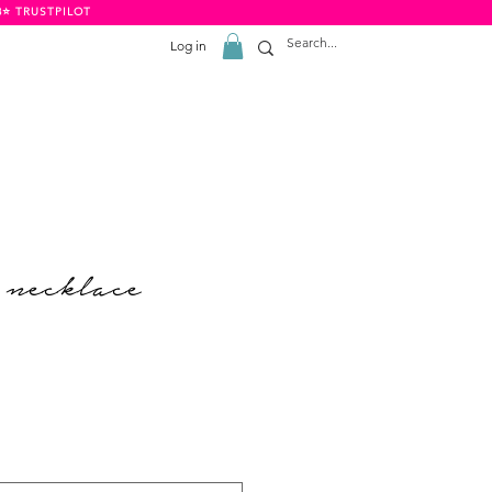
8⭐️ TRUSTPILOT
Log in
 necklace