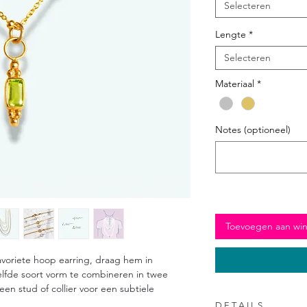
Selecteren
Lengte
*
Selecteren
Materiaal
*
Notes (optioneel)
Toevoegen aan wi
favoriete hoop earring, draag hem in
fde soort vorm te combineren in twee
een stud of collier voor een subtiele
D E T A I L S