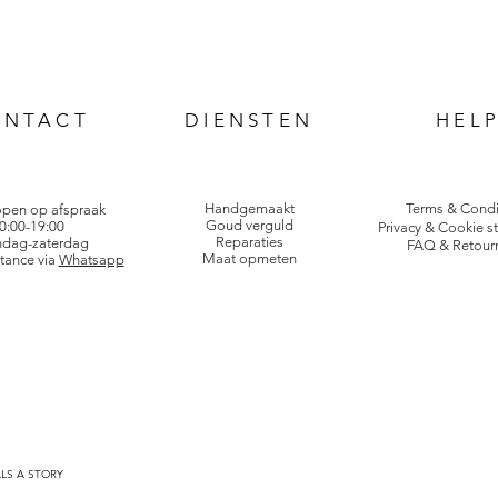
ONTACT
DIENSTEN
HEL
Handgemaakt
Terms & Condi
open op afspraak
Goud verguld
0:00-19:00
Privacy & Cookie s
Reparaties
dag-zaterdag
FAQ & Retour
Maat opmeten
tance via
Whatsapp
LLS A STORY