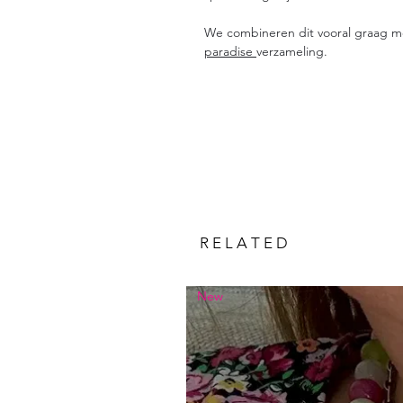
We combineren dit vooral graag m
paradise
verzameling.
R E L A T E D
New