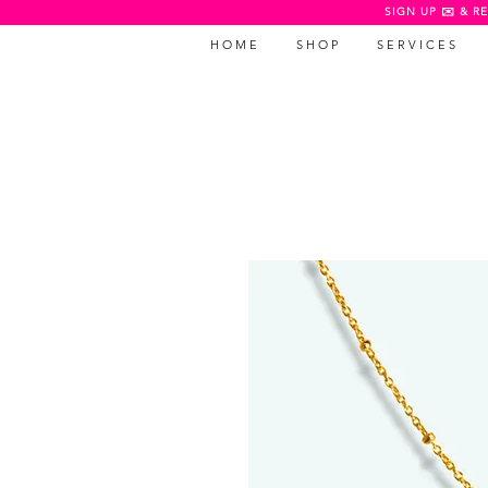
SIGN UP ✉️ & RE
H O M E
S H O P
S E R V I C E S