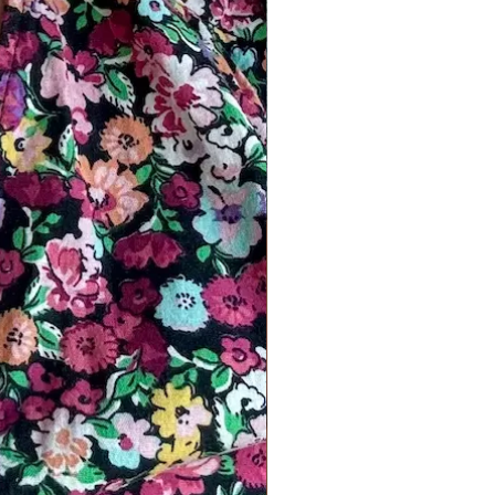
en op de prijs.
ntwerp? Stuur gewoon us een bericht.
gepaste ontwerpen hebben minimaal 3
produceren.