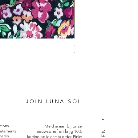
Charm Bracelet
Prijs
€ 34,95
P
JOIN LUNA-SOL
aan bij onze
tions
Meld je
nieuwsbrief en krijg
tatements
10%
neren
korting op je eerste order. Pinky