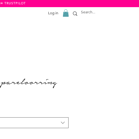
8⭐️ TRUSTPILOT
Log in
pareloorring