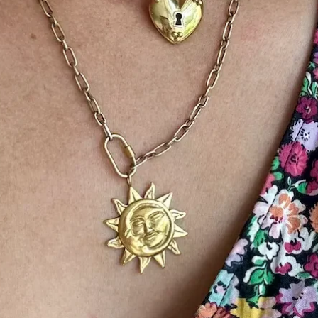
dit kan invloed hebb
Wil je een kostuumo
Alle gouden en aan
dagen nodig om te 