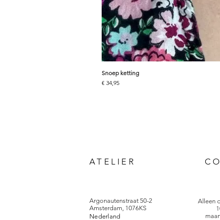
Snoep ketting
Prijs
€ 34,95
ATELIER
C
Argonautenstraat 50-2
Alleen 
Amsterdam, 1076KS
1
maan
Nederland