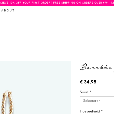
CIEVE 10% OFF YOUR FIRST ORDER | FREE SHIPPING ON ORDERS OVER €99 | 4,
A B O U T
Barokke 
Prijs
€ 34,95
Soort
*
Selecteren
Hoeveelheid
*