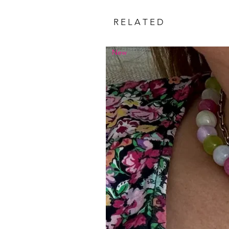
R E L A T E D
New