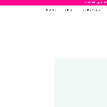
SIGN UP ✉️ & RE
H O M E
S H O P
S E R V I C E S