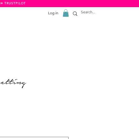
8⭐️ TRUSTPILOT
Log in
etting