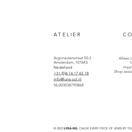
ATELIER
C
Argonautenstraat 50-2
Alleen 
Amsterdam, 1076KS
1
maan
Nederland
Shop assis
+31 (0)6 16 17 65 18
info@luna-sol.nl
NL003038795B68
© 2022
LUNA-SOL
,CAUSE EVERY PIECE OF JEWELRY TE