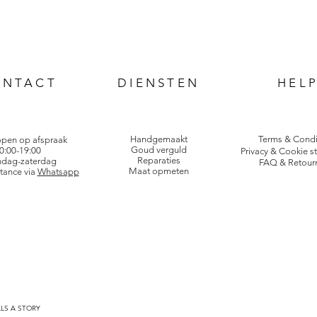
ONTACT
DIENSTEN
HEL
Handgemaakt
Terms & Condi
open op afspraak
Goud verguld
0:00-19:00
Privacy & Cookie s
Reparaties
dag-zaterdag
FAQ & Retour
Maat opmeten
tance via
Whatsapp
LLS A STORY