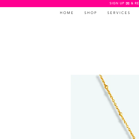
SIGN UP ✉️ & RE
H O M E
S H O P
S E R V I C E S