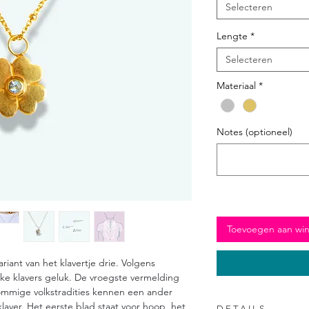
Selecteren
Lengte
*
Selecteren
Materiaal
*
Notes (optioneel)
Toevoegen aan wi
ariant van het klavertje drie. Volgens
ke klavers geluk. De vroegste vermelding
Sommige volkstradities kennen een ander
klaver. Het eerste blad staat voor hoop, het
D E T A I L S