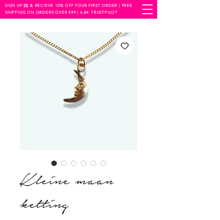
SIGN UP ✉️ & RECIEVE 10% OFF YOUR FIRST ORDER | FREE
SHIPPING ON ORDERS OVER €99 | 4,8⭐️ TRUSTPILOT
Kleine maan
ketting