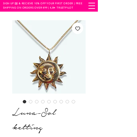
SIGN UP ✉️ & RECIEVE 10% OFF YOUR FIRST ORDER | FREE
SHIPPING ON ORDERS OVER €99 | 4,8⭐️ TRUSTPILOT
Luna-Sol
ketting